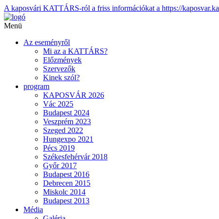
A kaposvári KATTÁRS-ról a friss információkat a https://kaposvar.ka
Menü
Az eseményről
Mi az a KATTÁRS?
Előzmények
Szervezők
Kinek szól?
program
KAPOSVÁR 2026
Vác 2025
Budapest 2024
Veszprém 2023
Szeged 2022
Hungexpo 2021
Pécs 2019
Székesfehérvár 2018
Győr 2017
Budapest 2016
Debrecen 2015
Miskolc 2014
Budapest 2013
Média
Galéria