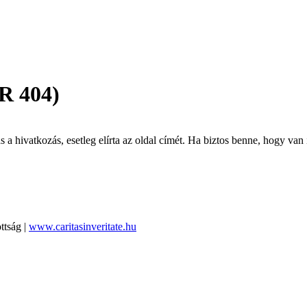
R 404)
 hivatkozás, esetleg elírta az oldal címét. Ha biztos benne, hogy van i
ttság |
www.caritasinveritate.hu