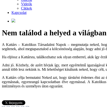
Videók
Cikkek
Kapcsolat
Nem találod a helyed a világban
A Kattárs – Katolikus Társadalmi Napok – megmutatja neked, h
segítenek, ahol megtapasztalod a kölcsönösség alapján, hogy
adni jó 
Ha eljössz a Kattársra, találkozhatsz sok olyan emberrel, akik így ér
Adni jó. Közhely, de azért hívjuk így, mert egyértelmű igazságával 
annál több lesz nekünk is. Mi lehetőséget kínálunk neked, hogy célt, 
A Kattárs célja bemutatni Neked azt, hogy
társként érdemes élni az 
egymásnak, egyenrangú kapcsolatban élve egymással. A Katolikus 
intézményes és személyes úton egyaránt.