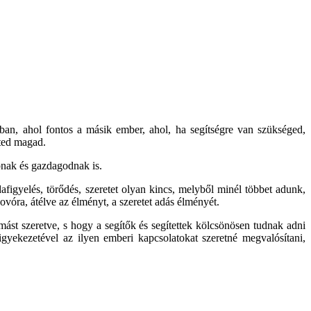
gban, ahol
fontos a másik ember
, ahol, ha segítségre van szükséged,
eted magad.
apnak és gazdagodnak is.
figyelés, törődés, szeretet olyan kincs, melyből minél többet adunk,
ugovóra, átélve az élményt, a szeretet adás élményét.
ást szeretve, s hogy a segítők és segítettek kölcsönösen tudnak adni
ekezetével az ilyen emberi kapcsolatokat szeretné megvalósítani,