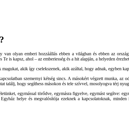
?
ogy
van olyan emberi hozzáállás ebben a világban
és ebben az orszá
és Te is kapsz
, ahol – az emberiesség és a hit alapján, a helyeden érezh
zik magukat, akik így cselekszenek, akik azáltal, hogy adnak, egyben k
kapcsolatban szemernyi kétség sincs. A másokért végzett munka, az oda
utat találj, hogy segíthess másokon és tele szívvel, mosolyogva térj ny
életünket
, egymással törődve, egymásra figyelve, egymást segítve: egym
Egyház helye és megvalósítója ezeknek a kapcsolatoknak, minden igy