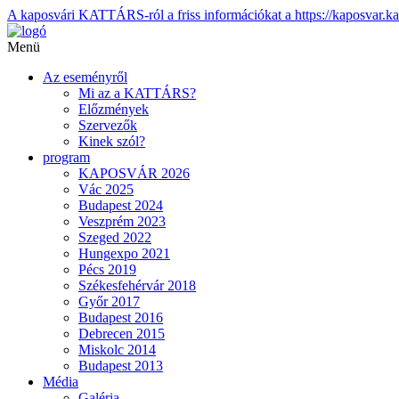
A kaposvári KATTÁRS-ról a friss információkat a https://kaposvar.ka
Menü
Az eseményről
Mi az a KATTÁRS?
Előzmények
Szervezők
Kinek szól?
program
KAPOSVÁR 2026
Vác 2025
Budapest 2024
Veszprém 2023
Szeged 2022
Hungexpo 2021
Pécs 2019
Székesfehérvár 2018
Győr 2017
Budapest 2016
Debrecen 2015
Miskolc 2014
Budapest 2013
Média
Galéria