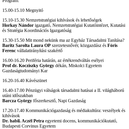
Program:
15.00-15.10 Megnyitó
15.10-15.30 Nemzetstratégiai kihívások és lehetőségek
Horkay Nándor
igazgató, Nemzetstratégiai Kutatóintézet, Kutatási
és Stratégia Koordinációs Igazgatóság
15.30-15.50 Mit mond nekünk ma az Egyház Társadalmi Tanítása?
Baritz Sarolta Laura OP
szerzetesnővér, közgazdász és
Fóris
Ferenc
vállalatirányítási szakértő
16.00-16.20 Periféria határán, az értékrendváltás esélyei
Prof dr. Kocziszky György
dékán, Miskolci Egyetem
Gazdaságtudományi Kar
16.20-16.40 Kávészünet
16.40-17.00
Pénzügyi válságok társadalmi hatásai a II. világháború
utáni időszakban
Barcza György
főszerkesztő, Napi Gazdaság
17.20-17.40 Kommunikációgazdaság és médiakultúra: veszélyek és
kihívások
Dr. habil. Aczél Petra
egyetemi docens, kommunikációkutató,
Budapesti Corvinus Egyetem