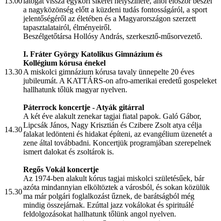
13.00
látogat vissza egykori sikerei helyszínére, ahol először beszél
a nagyközönség előtt a küzdeni tudás fontosságáról, a sport
jelentőségéről az életében és a Magyarországon szerzett
tapasztalatairól, élményeiről.
Beszélgetőtársa Hollósy András, szerkesztő-műsorvezető.
I. Fráter György Katolikus Gimnázium és
Kollégium
kórusa
énekel
13.30
A miskolci gimnázium kórusa tavaly ünnepelte 20 éves
jubileumát. A KATTÁRS-on afro-amerikai eredetű gospeleket
hallhatunk tőlük magyar nyelven.
Páterrock
koncertje - Atyák gitárral
A két éve alakult zenekar tagjai fiatal papok. Galó Gábor,
Lipcsák János, Nagy Krisztián és Czibere Zsolt atya célja
14.30
falakat ledönteni és hidakat építeni, az evangélium üzenetét a
zene által továbbadni. Koncertjük programjában szerepelnek
ismert dalokat és zsoltárok is.
Regős Vokál
koncertje
Az 1974-ben alakult kórus tagjai miskolci születésűek, bár
azóta mindannyian elköltöztek a városból, és sokan közülük
15.30
ma már polgári foglalkozást űznek, de barátságból még
mindig összejárnak. Ezúttal jazz vokálokat és spirituálé
feldolgozásokat hallhatunk tőlünk angol nyelven.