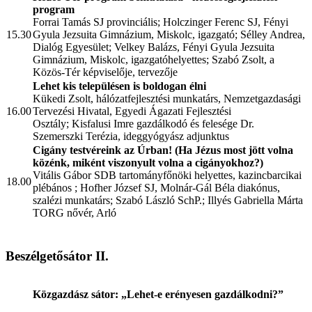
program
Forrai Tamás SJ
provinciális; Holczinger Ferenc SJ,
Fényi
15.30
Gyula Jezsuita Gimnázium, Miskolc, igazgató;
Sélley Andrea,
Dialóg Egyesület;
Velkey Balázs,
Fényi Gyula Jezsuita
Gimnázium, Miskolc, igazgatóhelyettes;
Szabó Zsolt,
a
Közös-Tér képviselője, tervezője
Lehet kis településen is boldogan élni
Kükedi Zsolt, hálózatfejlesztési munkatárs, Nemzetgazdasági
16.00
Tervezési Hivatal, Egyedi Ágazati Fejlesztési
Osztály;
Kisfalusi Imre gazdálkodó és felesége Dr.
Szemerszki Terézia, ideggyógyász adjunktus
Cigány testvéreink az Úrban! (Ha Jézus most jött volna
közénk, miként viszonyult volna a cigányokhoz?)
Vitális Gábor SDB tartományfőnöki helyettes, kazincbarcikai
18.00
plébános ; Hofher József SJ, Molnár-Gál Béla diakónus,
szalézi munkatárs; Szabó László SchP.; Illyés Gabriella Márta
TORG nővér, Arló
Beszélgetősátor II.
Közgazdász sátor: „Lehet-e erényesen gazdálkodni?”