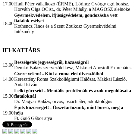
17.00
Hadi Péter vállalkozó (ÉRME), Lőrincz György egri borász,
Horváth Olga OCist., dr. Péter Mihály, a MAGOSZ alelnöke
Gyermekvédelem, ifjúságvédelem, gondozásba vett
fiatalok esélyei
18.00
Kothencz János és a Szent Zotikosz Gyermekvédelmi
Intézmény
IFI-KATTÁRS
Beszélgetés jegyességről, házasságról
13.00
Demkó Balázs szervezőlelkész, Miskolci Apostoli Exarchátus
Gyere velem! - Kiút a roma élet útvesztőiből
14.00
Keresztény Roma Szakkollégiumi Hálózat, Makkai László,
Antal István
Lelki görcseid - Mentális problémák és azok megoldásai a
15.30
fiataloknál
Dr. Magyar Balázs, orvos, pszichiáter, addiktológus
Építs közösséget! - Összetartozunk, mint borsó, meg a
19.00
héja
Ft. Galó Gábor atya