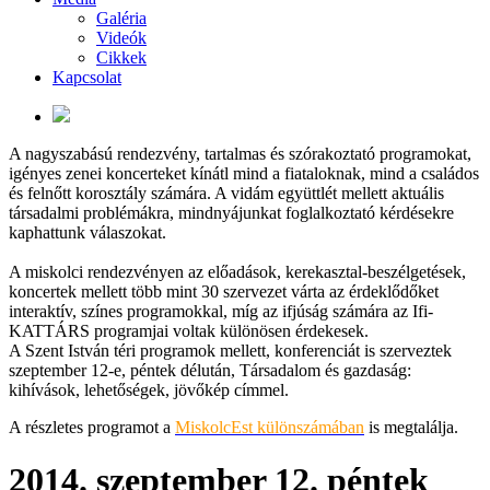
Galéria
Videók
Cikkek
Kapcsolat
A nagyszabású rendezvény, tartalmas és szórakoztató programokat,
igényes zenei koncerteket kínátl mind a fiataloknak, mind a családos
és felnőtt korosztály számára. A vidám együttlét mellett aktuális
társadalmi problémákra, mindnyájunkat foglalkoztató kérdésekre
kaphattunk válaszokat.
A miskolci rendezvényen az előadások, kerekasztal-beszélgetések,
koncertek mellett több mint 30 szervezet várta az érdeklődőket
interaktív, színes programokkal, míg az ifjúság számára az Ifi-
KATTÁRS programjai voltak különösen érdekesek.
A Szent István téri programok mellett, konferenciát is szerveztek
szeptember 12-e, péntek délután, Társadalom és gazdaság:
kihívások, lehetőségek, jövőkép címmel.
A részletes programot a
MiskolcEst különszámában
is megtalálja.
2014. szeptember 12. péntek