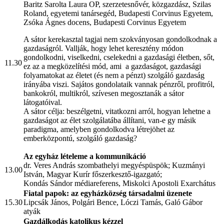
Baritz Sarolta Laura OP, szerzetesnővér, közgazdász, Szilas
Roland, egyetemi tanársegéd, Budapesti Corvinus Egyetem,
Zsóka Ágnes docens, Budapesti Corvinus Egyetem
A sátor kerekasztal tagjai nem szokványosan gondolkodnak a
gazdaságról. Vallják, hogy lehet keresztény módon
gondolkodni, viselkedni, cselekedni a gazdasági életben, sőt,
11.30
ez az a megközelítési mód, ami a gazdaságot, gazdasági
folyamatokat az életet (és nem a pénzt) szolgáló gazdaság
irányába viszi. Sajátos gondolataik vannak pénzről, profitról,
bankokról, multikról, szívesen megosztanák a sátor
látogatóival.
A sátor célja: beszélgetni, vitatkozni arról, hogyan lehetne a
gazdaságot az élet szolgálatába állítani, van-e gy másik
paradigma, amelyben gondolkodva létrejöhet az
emberközpontú, szolgáló gazdaság?
Az egyház lételeme a kommunikáció
dr. Veres András szombathelyi megyéspüspök; Kuzmányi
13.00
István, Magyar Kurír főszerkesztő-igazgató;
Kondás Sándor
médiareferens
, Miskolci Apostoli Exarchátus
Fiatal papok: az egyházközség társadalmi üzenete
15.30
Lipcsák János, Polgári Bence, Lóczi Tamás, Galó Gábor
atyák
Gazdálkodás katolikus kézzel