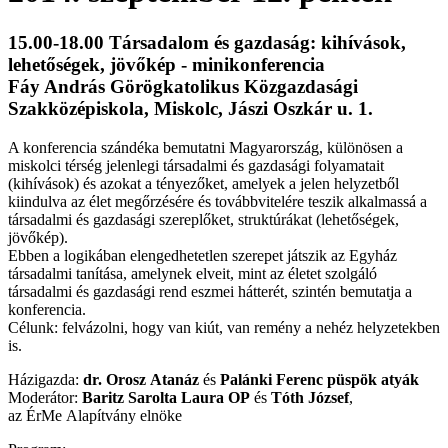
15.00-18.00 Társadalom és gazdaság: kihívások,
lehetőségek, jövőkép - minikonferencia
Fáy András Görögkatolikus Közgazdasági
Szakközépiskola, Miskolc, Jászi Oszkár u. 1.
A konferencia szándéka bemutatni Magyarország, különösen a
miskolci térség jelenlegi társadalmi és gazdasági folyamatait
(kihívások) és azokat a tényezőket, amelyek a jelen helyzetből
kiindulva az élet megőrzésére és továbbvitelére teszik alkalmassá a
társadalmi és gazdasági szereplőket, struktúrákat (lehetőségek,
jövőkép).
Ebben a logikában elengedhetetlen szerepet játszik az Egyház
társadalmi tanítása, amelynek elveit, mint az életet szolgáló
társadalmi és gazdasági rend eszmei hátterét, szintén bemutatja a
konferencia.
Célunk: felvázolni, hogy van kiút, van remény a nehéz helyzetekben
is.
Házigazda:
dr. Orosz
Atanáz
és
Palánki Ferenc püspök atyák
Moderátor:
Baritz Sarolta Laura OP
és
Tóth József
,
az ÉrMe Alapítvány elnöke