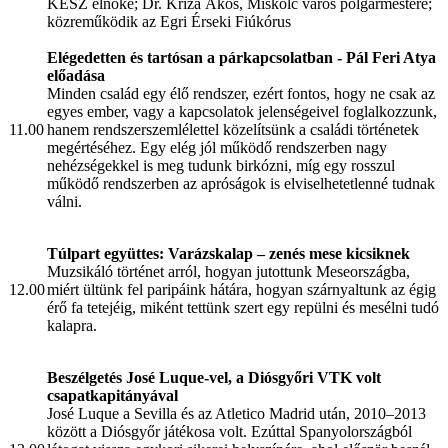
KÉSZ elnöke;
Dr. Kriza Ákos, Miskolc város polgármestere;
közreműködik az Egri Érseki Fiúkórus
Elégedetten és tartósan a párkapcsolatban
- Pál Feri Atya
előadása
Minden család egy élő rendszer, ezért fontos, hogy ne csak az
egyes ember, vagy a kapcsolatok jelenségeivel foglalkozzunk,
11.00
hanem rendszerszemlélettel közelítsünk a családi történetek
megértéséhez. Egy elég jól működő rendszerben nagy
nehézségekkel is meg tudunk birkózni, míg egy rosszul
működő rendszerben az apróságok is elviselhetetlenné tudnak
válni.
Túlpart együttes: Varázskalap – zenés mese kicsiknek
Muzsikáló történet arról, hogyan jutottunk Meseországba,
12.00
miért ültünk fel paripáink hátára, hogyan szárnyaltunk az égig
érő fa tetejéig, miként tettünk szert egy repülni és mesélni tudó
kalapra.
Beszélgetés José Luque-vel, a Diósgyőri VTK volt
csapatkapitányával
José Luque a Sevilla és az Atletico Madrid után, 2010–2013
között a Diósgyőr játékosa volt. Ezúttal Spanyolországból