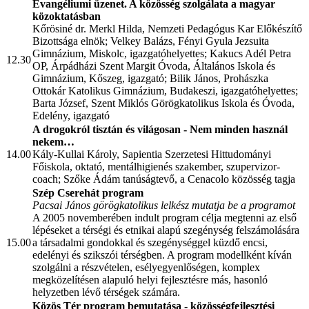
Evangéliumi üzenet. A közösség szolgálata a magyar
közoktatásban
Kőrösiné dr. Merkl Hilda, Nemzeti Pedagógus Kar Előkészítő
Bizottsága elnök; Velkey Balázs, Fényi Gyula Jezsuita
Gimnázium, Miskolc, igazgatóhelyettes; Kakucs Adél Petra
12.30
OP, Árpádházi Szent Margit Óvoda, Általános Iskola és
Gimnázium, Kőszeg, igazgató; Bilik János, Prohászka
Ottokár Katolikus Gimnázium, Budakeszi, igazgatóhelyettes;
Barta József, Szent Miklós Görögkatolikus Iskola és Óvoda,
Edelény, igazgató
A drogokról tisztán és világosan - Nem minden használ
nekem…
14.00
Kály-Kullai Károly, Sapientia Szerzetesi Hittudományi
Főiskola, oktató, mentálhigienés szakember, szupervizor-
coach; Szőke Ádám tanúságtevő, a Cenacolo közösség tagja
Szép Cserehát program
Pacsai János görögkatolikus lelkész mutatja be a programot
A 2005 novemberében indult program célja megtenni az első
lépéseket a térségi és etnikai alapú szegénység felszámolására
15.00
a társadalmi gondokkal és szegénységgel küzdő encsi,
edelényi és szikszói térségben. A program modellként kíván
szolgálni a részvételen, esélyegyenlőségen, komplex
megközelítésen alapuló helyi fejlesztésre más, hasonló
helyzetben lévő térségek számára.
Közös Tér program
bemutatása - közösségfejlesztési