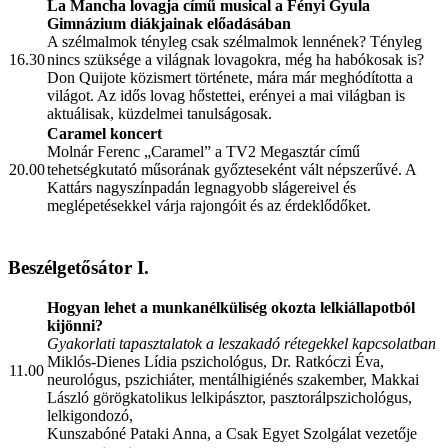
La Mancha lovagja
című musical a
Fényi Gyula
Gimnázium
diákjainak előadásában
A szélmalmok tényleg csak szélmalmok lennének? Tényleg
16.30
nincs szüksége a világnak lovagokra, még ha habókosak is?
Don Quijote közismert története, mára már meghódította a
világot. Az idős lovag hőstettei, erényei a mai világban is
aktuálisak, küzdelmei tanulságosak.
Caramel
koncert
Molnár Ferenc „Caramel” a TV2 Megasztár című
20.00
tehetségkutató műsorának győzteseként vált népszerűvé. A
Kattárs nagyszínpadán legnagyobb slágereivel és
meglépetésekkel várja rajongóit és az érdeklődőket.
Beszélgetősátor I.
Hogyan lehet a munkanélküliség okozta lelkiállapotból
kijönni?
Gyakorlati tapasztalatok a leszakadó rétegekkel kapcsolatban
Miklós-Dienes Lídia pszichológus, Dr. Ratkóczi Éva,
11.00
neurológus, pszichiáter, mentálhigiénés szakember, Makkai
László görögkatolikus lelkipásztor, pasztorálpszichológus,
lelkigondozó,
Kunszabóné Pataki Anna, a Csak Egyet Szolgálat vezetője