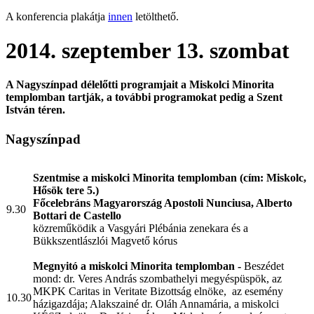
A konferencia plakátja
innen
letölthető.
2014. szeptember 13. szombat
A Nagyszínpad délelőtti programjait a Miskolci Minorita
templomban tartják, a további programokat pedig a Szent
István téren.
Nagyszínpad
Szentmise a miskolci Minorita templomban (cím: Miskolc,
Hősök tere 5.)
Főc
elebráns Magyarország Apostoli Nunciusa, Alberto
9.30
Bottari de Castello
közreműködik a Vasgyári Plébánia zenekara és a
Bükkszentlászlói Magvető kórus
Megnyitó a miskolci Minorita templomban
-
Beszédet
mond:
dr. Veres András szombathelyi megyéspüspök, az
MKPK Caritas in Veritate Bizottság elnöke, az esemény
10.30
házigazdája;
Alakszainé dr. Oláh Annamária, a miskolci