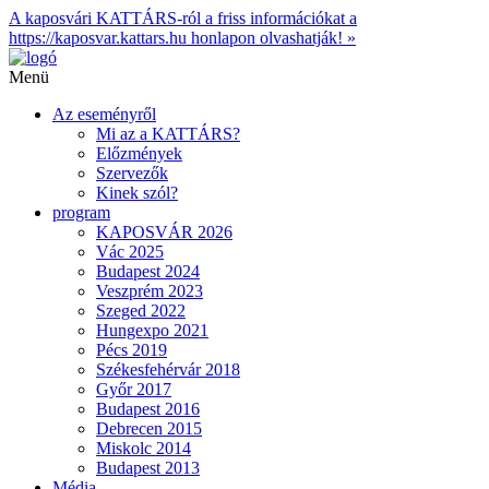
A kaposvári KATTÁRS-ról a friss információkat a
https://kaposvar.kattars.hu honlapon olvashatják! »
Menü
Az eseményről
Mi az a KATTÁRS?
Előzmények
Szervezők
Kinek szól?
program
KAPOSVÁR 2026
Vác 2025
Budapest 2024
Veszprém 2023
Szeged 2022
Hungexpo 2021
Pécs 2019
Székesfehérvár 2018
Győr 2017
Budapest 2016
Debrecen 2015
Miskolc 2014
Budapest 2013
Média