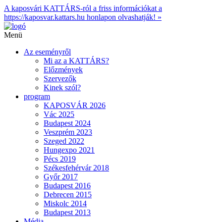
A kaposvári KATTÁRS-ról a friss információkat a
https://kaposvar.kattars.hu honlapon olvashatják! »
Menü
Az eseményről
Mi az a KATTÁRS?
Előzmények
Szervezők
Kinek szól?
program
KAPOSVÁR 2026
Vác 2025
Budapest 2024
Veszprém 2023
Szeged 2022
Hungexpo 2021
Pécs 2019
Székesfehérvár 2018
Győr 2017
Budapest 2016
Debrecen 2015
Miskolc 2014
Budapest 2013
Média