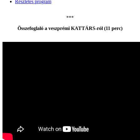
Részletes program
***
Összefoglaló a veszprémi KATTÁRS-ról (11 perc)