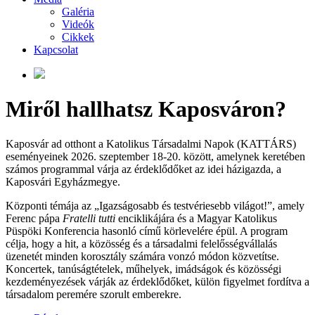
Galéria
Videók
Cikkek
Kapcsolat
Miről hallhatsz Kaposváron?
Kaposvár ad otthont a Katolikus Társadalmi Napok (KATTÁRS)
eseményeinek 2026. szeptember 18-20. között, amelynek keretében
számos programmal várja az érdeklődőket az idei házigazda, a
Kaposvári Egyházmegye.
Központi témája az „Igazságosabb és testvériesebb világot!”, amely
Ferenc pápa
Fratelli tutti
enciklikájára és a Magyar Katolikus
Püspöki Konferencia hasonló című körlevelére épül. A program
célja, hogy a hit, a közösség és a társadalmi felelősségvállalás
üzenetét minden korosztály számára vonzó módon közvetítse.
Koncertek, tanúságtételek, műhelyek, imádságok és közösségi
kezdeményezések várják az érdeklődőket, külön figyelmet fordítva a
társadalom peremére szorult emberekre.