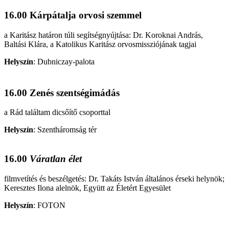
16.00 Kárpátalja orvosi szemmel
a Karitász határon túli segítségnyújtása: Dr. Koroknai András,
Baltási Klára, a Katolikus Karitász orvosmissziójának tagjai
Helyszín
:
Dubniczay-palota
16.00 Zenés szentségimádás
a Rád találtam dicsőítő csoporttal
Helyszín
:
Szentháromság tér
16.00
Váratlan élet
filmvetítés és beszélgetés: Dr. Takáts István általános érseki helynök;
Keresztes Ilona alelnök, Együtt az Életért Egyesület
Helyszín
:
FOTON