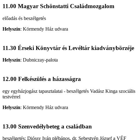
11.00 Magyar Schönstatti Családmozgalom
előadás és beszélgetés
Helyszín
:
Körmendy Ház udvara
11.30 Érseki Könyvtár és Levéltár kiadványbörzéje
Helyszín
:
Dubniczay-palota
12.00 Felkészülés a házasságra
egy egyházjogász tapasztalatai - beszélgetés Vadász Kinga szociális
testvérrel
Helyszín
:
Körmendy Ház udvara
13.00 Szenvedélybeteg a családban
beszélgetés: Dióssy Iván plébános, dr. Sebestyén József a VÉF