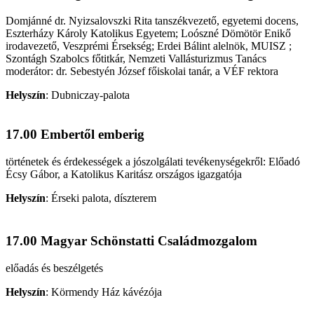
Domjánné dr. Nyizsalovszki Rita tanszékvezető, egyetemi docens,
Eszterházy Károly Katolikus Egyetem; Loószné Dömötör Enikő
irodavezető, Veszprémi Érsekség; Erdei Bálint alelnök, MUISZ ;
Szontágh Szabolcs főtitkár, Nemzeti Vallásturizmus Tanács
moderátor: dr. Sebestyén József főiskolai tanár, a VÉF rektora
Helyszín
:
Dubniczay-palota
17.00 Embertől emberig
történetek és érdekességek a jószolgálati tevékenységekről: Előadó
Écsy Gábor, a Katolikus Karitász országos igazgatója
Helyszín
:
Érseki palota, díszterem
17.00 Magyar Schönstatti Családmozgalom
előadás és beszélgetés
Helyszín
:
Körmendy Ház kávézója