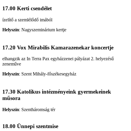
17.00 Kerti csendélet
ízelítő a szemlélődő imából
Helyszín
:
Nagyszeminárium kertje
17.20 Vox Mirabilis Kamarazenekar koncertje
elhangzik az In Terra Pax egyházzenei pályázat 2. helyezésű
zeneműve
Helyszín
:
Szent Mihály-főszékesegyház
17.30 Katolikus intézményeink gyermekeinek
műsora
Helyszín
:
Szentháromság tér
18.00 Ünnepi szentmise