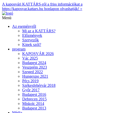
A kaposvári KATTÁRS-ról a friss információkat a
https://kaposvar.kattars.hu honlapon olvashatják! »
Menü
Az eseményről
Mi az a KATTÁRS?
Előzmények
Szervezők
Kinek szól?
program
KAPOSVÁR 2026
Vác 2025
Budapest 2024
Veszprém 2023
Szeged 2022
Hungexpo 2021
Pécs 2019
Székesfehérvár 2018
Győr 2017
Budapest 2016
Debrecen 2015
Miskolc 2014
Budapest 2013
Média