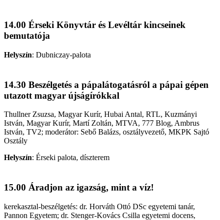
14.00 Érseki Könyvtár és Levéltár kincseinek
bemutatója
Helyszín
:
Dubniczay-palota
14.30 Beszélgetés a pápalátogatásról a pápai gépen
utazott magyar újságírókkal
Thullner Zsuzsa, Magyar Kurír, Hubai Antal, RTL, Kuzmányi
István, Magyar Kurír, Martí Zoltán, MTVA, 777 Blog, Ambrus
István, TV2; moderátor: Sebő Balázs, osztályvezető, MKPK Sajtó
Osztály
Helyszín
:
Érseki palota, díszterem
15.00 Áradjon az igazság, mint a víz!
kerekasztal-beszélgetés: dr. Horváth Ottó DSc egyetemi tanár,
Pannon Egyetem; dr. Stenger-Kovács Csilla egyetemi docens,