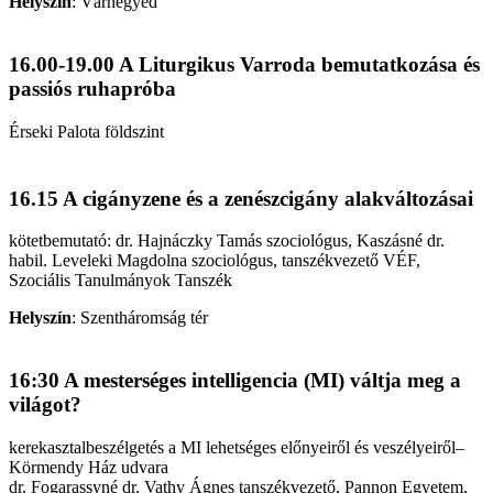
Helyszín
:
Várnegyed
16.00-19.00 A Liturgikus Varroda bemutatkozása és
passiós ruhapróba
Érseki Palota földszint
16.15 A cigányzene és a zenészcigány alakváltozásai
kötetbemutató: dr. Hajnáczky Tamás szociológus, Kaszásné dr.
habil. Leveleki Magdolna szociológus, tanszékvezető VÉF,
Szociális Tanulmányok Tanszék
Helyszín
:
Szentháromság tér
16:30 A mesterséges intelligencia (MI) váltja meg a
világot?
kerekasztalbeszélgetés a MI lehetséges előnyeiről és veszélyeiről–
Körmendy Ház udvara
dr. Fogarassyné dr. Vathy Ágnes tanszékvezető, Pannon Egyetem,