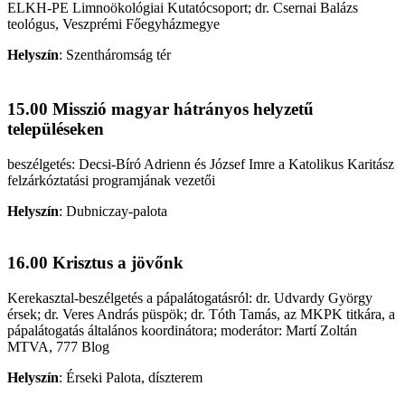
ELKH-PE Limnoökológiai Kutatócsoport; dr. Csernai Balázs
teológus, Veszprémi Főegyházmegye
Helyszín
:
Szentháromság tér
15.00 Misszió magyar hátrányos helyzetű
településeken
beszélgetés: Decsi-Bíró Adrienn és József Imre a Katolikus Karitász
felzárkóztatási programjának vezetői
Helyszín
:
Dubniczay-palota
16.00 Krisztus a jövőnk
Kerekasztal-beszélgetés a pápalátogatásról: dr. Udvardy György
érsek; dr. Veres András püspök; dr. Tóth Tamás, az MKPK titkára, a
pápalátogatás általános koordinátora; moderátor: Martí Zoltán
MTVA, 777 Blog
Helyszín
:
Érseki Palota, díszterem