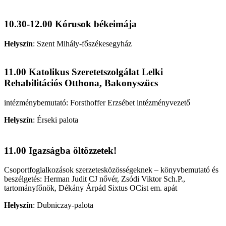
10.30-12.00 Kórusok békeimája
Helyszín
:
Szent Mihály-főszékesegyház
11.00 Katolikus Szeretetszolgálat Lelki
Rehabilitációs Otthona, Bakonyszücs
intézménybemutató: Forsthoffer Erzsébet intézményvezető
Helyszín
:
Érseki palota
11.00 Igazságba öltözzetek!
Csoportfoglalkozások szerzetesközösségeknek – könyvbemutató és
beszélgetés: Herman Judit CJ nővér, Zsódi Viktor Sch.P.,
tartományfőnök, Dékány Árpád Sixtus OCist em. apát
Helyszín
:
Dubniczay-palota