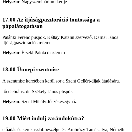
Helyszín
:
Nagyszeminárium kertje
17.00 Az ifjúságpasztoráció fontossága a
pápalátogatáson
Palánki Ferenc püspök, Kállay Katalin szervező, Darnai János
ifjúságpasztorációs referens
Helyszín
:
Érseki Palota díszterem
18.00 Ünnepi szentmise
A szentmise keretében kerül sor a Szent Gellért-díjak átadására.
főcelebráns: dr. Székely János püspök
Helyszín
:
Szent Mihály-főszékesegyház
19.00 Miért indulj zarándokútra?
előadás és kerekasztal-beszélgetés: Ambrózy Tamás atya, Németh