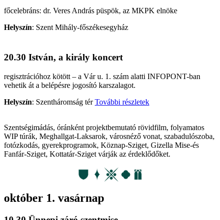
főcelebráns: dr. Veres András püspök, az MKPK elnöke
Helyszín
:
Szent Mihály-főszékesegyház
20.30 István, a király koncert
regisztrációhoz kötött – a Vár u. 1. szám alatti INFOPONT-ban
vehetik át a belépésre jogosító karszalagot.
Helyszín
:
Szentháromság tér
További részletek
Szentségimádás, óránként projektbemutató rövidfilm, folyamatos
WIP túrák, Meghallgat-Laksarok, városnéző vonat, szabadulószoba,
fotózkodás, gyerekprogramok, Köznap-Sziget, Gizella Mise-és
Fanfár-Sziget, Kottatár-Sziget várják az érdeklődőket.
október 1. vasárnap
10.30 Ünnepi záró szentmise