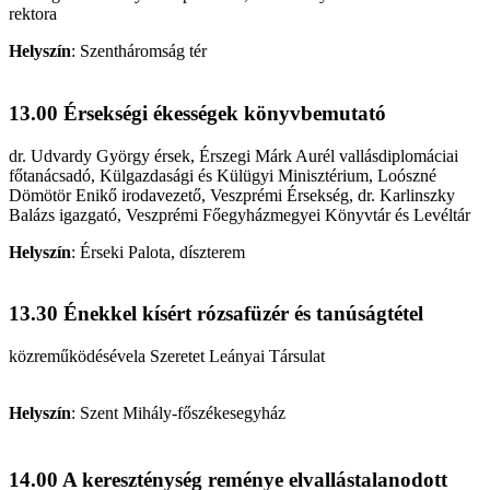
rektora
Helyszín
:
Szentháromság tér
13.00 Érsekségi ékességek könyvbemutató
dr. Udvardy György érsek, Érszegi Márk Aurél vallásdiplomáciai
főtanácsadó, Külgazdasági és Külügyi Minisztérium, Loószné
Dömötör Enikő irodavezető, Veszprémi Érsekség, dr. Karlinszky
Balázs igazgató, Veszprémi Főegyházmegyei Könyvtár és Levéltár
Helyszín
:
Érseki Palota, díszterem
13.30 Énekkel kísért rózsafüzér és tanúságtétel
közreműködésével
a Szeretet Leányai Társulat
Helyszín
:
Szent Mihály-főszékesegyház
14.00 A kereszténység reménye elvallástalanodott