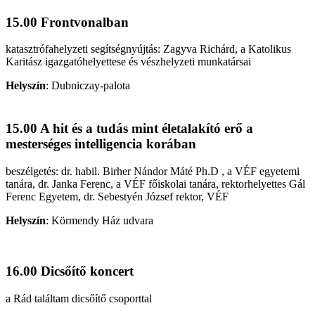
15.00 Frontvonalban
katasztrófahelyzeti segítségnyújtás: Zagyva Richárd, a Katolikus
Karitász igazgatóhelyettese és vészhelyzeti munkatársai
Helyszín
:
Dubniczay-palota
15.00 A hit és a tudás mint életalakító erő a
mesterséges intelligencia korában
beszélgetés: dr. habil. Birher Nándor Máté Ph.D , a VÉF egyetemi
tanára, dr. Janka Ferenc, a VÉF főiskolai tanára, rektorhelyettes Gál
Ferenc Egyetem, dr. Sebestyén József rektor, VÉF
Helyszín
:
Körmendy Ház udvara
16.00 Dicsőítő koncert
a Rád találtam dicsőítő csoporttal