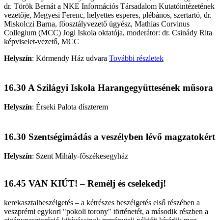
dr. Török Bernát a NKE Információs Társadalom Kutatóintézetének
vezetője, Megyesi Ferenc, helyettes esperes, plébános, szertartó, dr.
Miskolczi Barna, főosztályvezető ügyész, Mathias Corvinus
Collegium (MCC) Jogi Iskola oktatója, moderátor: dr. Csinády Rita
képviselet-vezető, MCC
Helyszín
:
Körmendy Ház udvara
További részletek
16.30 A Szilágyi Iskola Harangegyüttesének műsora
Helyszín
:
Érseki Palota díszterem
16.30 Szentségimádás a veszélyben lévő magzatokért
Helyszín
:
Szent Mihály-főszékesegyház
16.45 VAN KIÚT! – Remélj és cselekedj!
kerekasztalbeszélgetés – a kétrészes beszélgetés első részében a
veszprémi egykori "pokoli torony" történetét, a második részben a