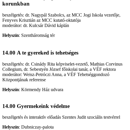
korunkban
beszélgetés: dr. Nagypál Szabolcs, az MCC Jogi Iskola vezetője,
Fenyves Krisztián az MCC kutató-oktatója
moderátor: dr. Kulcsár Dávid káplán
Helyszín
:
Szentháromság tér
14.00 A te gyereked is tehetséges
beszélgetés: dr. Csinády Rita képviselet-vezető, Mathias Corvinus
Collegium, dr. Sebestyén József főiskolai tanár, a VÉF rektora
moderátor: Weisz-Petróczi Anna, a VÉF Tehetséggondozó
Központjának referense
Helyszín
:
Körmendy Ház udvara
14.00 Gyermekeink védelme
beszélgetés és interaktív előadás Szentes Judit szociális testvérrel
Helyszín
:
Dubniczay-palota