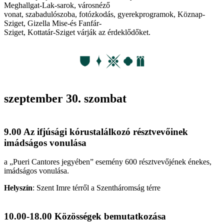
Meghallgat-Lak-sarok, városnéző
vonat, szabadulószoba, fotózkodás, gyerekprogramok, Köznap-
Sziget, Gizella Mise-és Fanfár-
Sziget, Kottatár-Sziget várják az érdeklődőket.
szeptember 30. szombat
9.00 Az ifjúsági kórustalálkozó résztvevőinek
imádságos vonulása
a „Pueri Cantores jegyében” esemény 600 résztvevőjének énekes,
imádságos vonulása.
Helyszín
:
Szent Imre térről a Szentháromság térre
10.00-18.00 Közösségek bemutatkozása