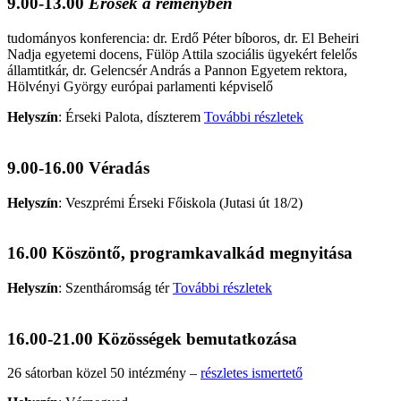
9.00-13.00
Erősek a reményben
tudományos konferencia: dr. Erdő Péter bíboros, dr. El Beheiri
Nadja egyetemi docens, Fülöp Attila szociális ügyekért felelős
államtitkár, dr. Gelencsér András a Pannon Egyetem rektora,
Hölvényi György európai parlamenti képviselő
Helyszín
:
Érseki Palota, díszterem
További részletek
9.00-16.00 Véradás
Helyszín
:
Veszprémi Érseki Főiskola (Jutasi út 18/2)
16.00 Köszöntő, programkavalkád megnyitása
Helyszín
:
Szentháromság tér
További részletek
16.00-21.00 Közösségek bemutatkozása
26 sátorban közel 50 intézmény –
részletes ismertető