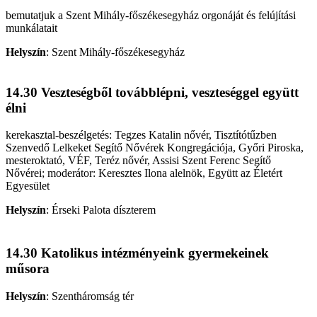
bemutatjuk a Szent Mihály-főszékesegyház orgonáját és felújítási
munkálatait
Helyszín
:
Szent Mihály-főszékesegyház
14.30 Veszteségből továbblépni, veszteséggel együtt
élni
kerekasztal-beszélgetés: Tegzes Katalin nővér, Tisztítótűzben
Szenvedő Lelkeket Segítő Nővérek Kongregációja, Győri Piroska,
mesteroktató, VÉF, Teréz nővér, Assisi Szent Ferenc Segítő
Nővérei; moderátor: Keresztes Ilona alelnök, Együtt az Életért
Egyesület
Helyszín
:
Érseki Palota díszterem
14.30 Katolikus intézményeink gyermekeinek
műsora
Helyszín
:
Szentháromság tér