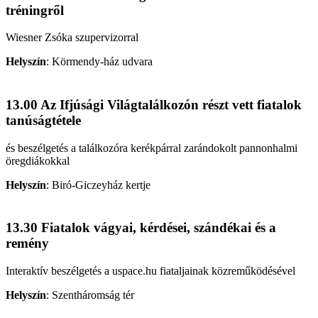
tréningről
Wiesner Zsóka szupervizorral
Helyszín
:
Körmendy-ház udvara
13.00 Az Ifjúsági Világtalálkozón részt vett fiatalok
tanúságtétele
és beszélgetés a találkozóra kerékpárral zarándokolt pannonhalmi
öregdiákokkal
Helyszín
:
Biró-Giczeyház kertje
13.30 Fiatalok vágyai, kérdései, szándékai és a
remény
Interaktív beszélgetés a uspace.hu fiataljainak közreműködésével
Helyszín
:
Szentháromság tér