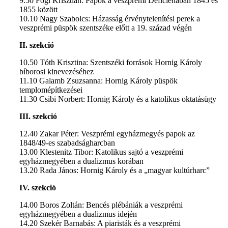
9.50 Fogl Krisztián: Papok a veszprémi Deficienában 1845 és
1855 között
10.10 Nagy Szabolcs: Házasság érvénytelenítési perek a
veszprémi püspök szentszéke előtt a 19. század végén
II. szekció
10.50 Tóth Krisztina: Szentszéki források Hornig Károly
bíborosi kinevezéséhez
11.10 Galamb Zsuzsanna: Hornig Károly püspök
templomépítkezései
11.30 Csibi Norbert: Hornig Károly és a katolikus oktatásügy
III. szekció
12.40 Zakar Péter: Veszprémi egyházmegyés papok az
1848/49-es szabadságharcban
13.00 Klestenitz Tibor: Katolikus sajtó a veszprémi
egyházmegyében a dualizmus korában
13.20 Rada János: Hornig Károly és a „magyar kultúrharc”
IV. szekció
14.00 Boros Zoltán: Bencés plébániák a veszprémi
egyházmegyében a dualizmus idején
14.20 Szekér Barnabás: A piaristák és a veszprémi