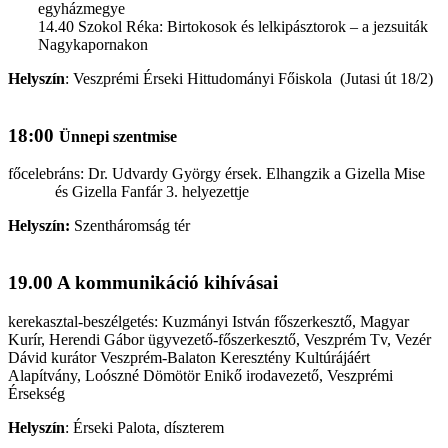
egyházmegye
14.40 Szokol Réka: Birtokosok és lelkipásztorok – a jezsuiták
Nagykapornakon
Helyszín
: Veszprémi Érseki Hittudományi Főiskola (Jutasi út 18/2)
18:00
Ünnepi szentmise
főcelebráns: Dr. Udvardy György érsek. Elhangzik a Gizella Mise
és Gizella Fanfár 3. helyezettje
Helyszín:
Szentháromság tér
19.00 A kommunikáció kihívásai
kerekasztal-beszélgetés: Kuzmányi István főszerkesztő, Magyar
Kurír, Herendi Gábor ügyvezető-főszerkesztő, Veszprém Tv, Vezér
Dávid kurátor Veszprém-Balaton Keresztény Kultúrájáért
Alapítvány, Loószné Dömötör Enikő irodavezető, Veszprémi
Érsekség
Helyszín
:
Érseki Palota, díszterem