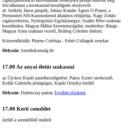
cigánypasztoráció kihívásainak reményteli példáit kísérlik meg
felcsillantani a kerekasztal-beszélgetés résztvevői:
dr. Székely János püspök, Juhász Katalin Ágnes O.Praem, a
Premontrei Női Kanonokrend általános elöljárója, Nagy Zoltán
cigányreferens, Nyíregyházi Egyházmegye, Szaller Péter szakmai
koordinátor, Magyar Máltai Szeretetszolgálat, moderátor: Bángi-
Magyar Anna szakmai vezető, Boldog Ceferino Intézet,
K
özremű
k
ödik: Pharne
Cs
érhaja - Fehér Csillagok zenekar
Helyszín
:
Szentháromság tér
17.00 Az anyai életút szakaszai
az Újváros Kiadó panelbeszélgetése: Paksy Eszter szerkesztő,
Kollár Gabriella pedagógus, Kapás Orsolya fordító
Helyszín
:
Dubniczay-palota
További részletek
17.00 Kerti csendélet
ízelítő a szemlélődő imából