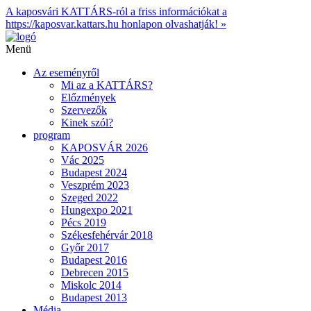
A kaposvári KATTÁRS-ról a friss információkat a
https://kaposvar.kattars.hu honlapon olvashatják! »
Menü
Az eseményről
Mi az a KATTÁRS?
Előzmények
Szervezők
Kinek szól?
program
KAPOSVÁR 2026
Vác 2025
Budapest 2024
Veszprém 2023
Szeged 2022
Hungexpo 2021
Pécs 2019
Székesfehérvár 2018
Győr 2017
Budapest 2016
Debrecen 2015
Miskolc 2014
Budapest 2013
Média