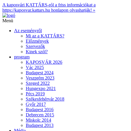
A kaposvári KATTÁRS-ról a friss információkat a
https://kaposvar.kattars.hu honlapon olvashatják! »
Menü
Az eseményről
Mi az a KATTÁRS?
Előzmények
Szervezők
Kinek szól?
program
KAPOSVÁR 2026
Vác 2025
Budapest 2024
Veszprém 2023
Szeged 2022
Hungexpo 2021
Pécs 2019
Székesfehérvár 2018
Győr 2017
Budapest 2016
Debrecen 2015
Miskolc 2014
Budapest 2013
Média