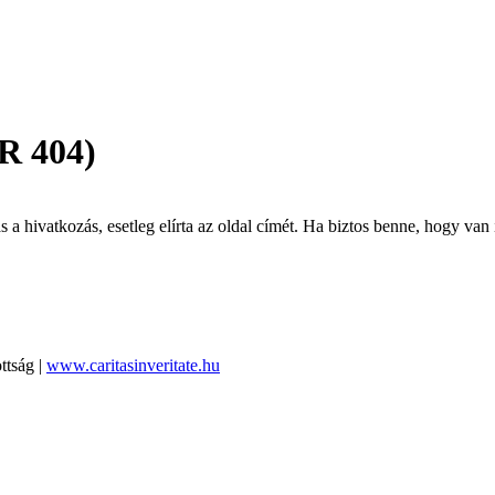
R 404)
 hivatkozás, esetleg elírta az oldal címét. Ha biztos benne, hogy van i
ttság |
www.caritasinveritate.hu