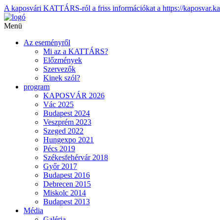
A kaposvári KATTÁRS-ról a friss információkat a https://kaposvar.ka
Menü
Az eseményről
Mi az a KATTÁRS?
Előzmények
Szervezők
Kinek szól?
program
KAPOSVÁR 2026
Vác 2025
Budapest 2024
Veszprém 2023
Szeged 2022
Hungexpo 2021
Pécs 2019
Székesfehérvár 2018
Győr 2017
Budapest 2016
Debrecen 2015
Miskolc 2014
Budapest 2013
Média
Galéria