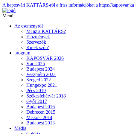
A kaposvári KATTÁRS-ról a friss információkat a https://kaposvar.ka
Menü
Az eseményről
Mi az a KATTÁRS?
Előzmények
Szervezők
Kinek szól?
program
KAPOSVÁR 2026
Vác 2025
Budapest 2024
Veszprém 2023
Szeged 2022
Hungexpo 2021
Pécs 2019
Székesfehérvár 2018
Győr 2017
Budapest 2016
Debrecen 2015
Miskolc 2014
Budapest 2013
Média
Galéria