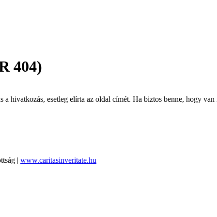
R 404)
 hivatkozás, esetleg elírta az oldal címét. Ha biztos benne, hogy van i
ttság |
www.caritasinveritate.hu