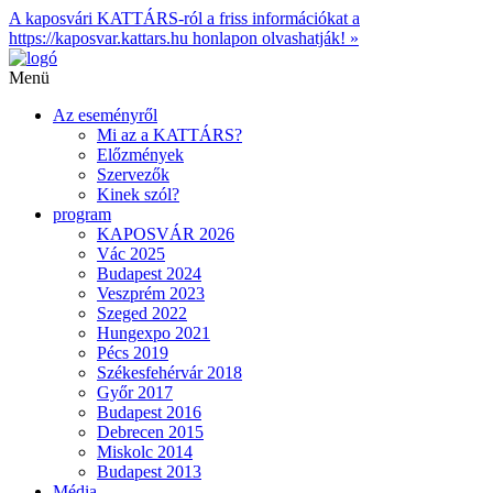
A kaposvári KATTÁRS-ról a friss információkat a
https://kaposvar.kattars.hu honlapon olvashatják! »
Menü
Az eseményről
Mi az a KATTÁRS?
Előzmények
Szervezők
Kinek szól?
program
KAPOSVÁR 2026
Vác 2025
Budapest 2024
Veszprém 2023
Szeged 2022
Hungexpo 2021
Pécs 2019
Székesfehérvár 2018
Győr 2017
Budapest 2016
Debrecen 2015
Miskolc 2014
Budapest 2013
Média