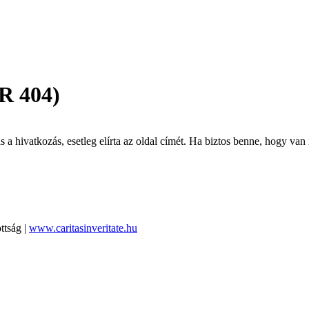
R 404)
 hivatkozás, esetleg elírta az oldal címét. Ha biztos benne, hogy van i
ttság |
www.caritasinveritate.hu