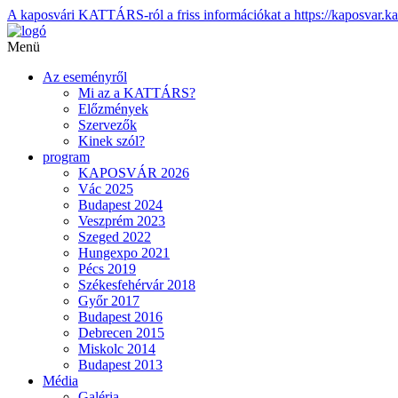
A kaposvári KATTÁRS-ról a friss információkat a https://kaposvar.ka
Menü
Az eseményről
Mi az a KATTÁRS?
Előzmények
Szervezők
Kinek szól?
program
KAPOSVÁR 2026
Vác 2025
Budapest 2024
Veszprém 2023
Szeged 2022
Hungexpo 2021
Pécs 2019
Székesfehérvár 2018
Győr 2017
Budapest 2016
Debrecen 2015
Miskolc 2014
Budapest 2013
Média
Galéria