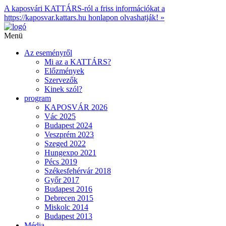
A kaposvári KATTÁRS-ról a friss információkat a
https://kaposvar.kattars.hu honlapon olvashatják! »
Menü
Az eseményről
Mi az a KATTÁRS?
Előzmények
Szervezők
Kinek szól?
program
KAPOSVÁR 2026
Vác 2025
Budapest 2024
Veszprém 2023
Szeged 2022
Hungexpo 2021
Pécs 2019
Székesfehérvár 2018
Győr 2017
Budapest 2016
Debrecen 2015
Miskolc 2014
Budapest 2013
Média