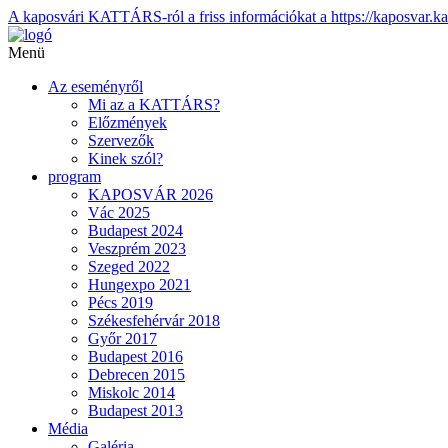
A kaposvári KATTÁRS-ról a friss információkat a https://kaposvar.ka
Menü
Az eseményről
Mi az a KATTÁRS?
Előzmények
Szervezők
Kinek szól?
program
KAPOSVÁR 2026
Vác 2025
Budapest 2024
Veszprém 2023
Szeged 2022
Hungexpo 2021
Pécs 2019
Székesfehérvár 2018
Győr 2017
Budapest 2016
Debrecen 2015
Miskolc 2014
Budapest 2013
Média
Galéria