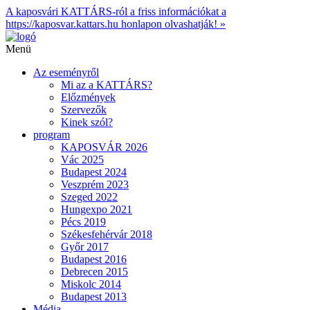
A kaposvári KATTÁRS-ról a friss információkat a
https://kaposvar.kattars.hu honlapon olvashatják! »
Menü
Az eseményről
Mi az a KATTÁRS?
Előzmények
Szervezők
Kinek szól?
program
KAPOSVÁR 2026
Vác 2025
Budapest 2024
Veszprém 2023
Szeged 2022
Hungexpo 2021
Pécs 2019
Székesfehérvár 2018
Győr 2017
Budapest 2016
Debrecen 2015
Miskolc 2014
Budapest 2013
Média