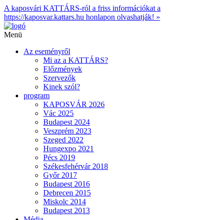
A kaposvári KATTÁRS-ról a friss információkat a
https://kaposvar.kattars.hu honlapon olvashatják! »
Menü
Az eseményről
Mi az a KATTÁRS?
Előzmények
Szervezők
Kinek szól?
program
KAPOSVÁR 2026
Vác 2025
Budapest 2024
Veszprém 2023
Szeged 2022
Hungexpo 2021
Pécs 2019
Székesfehérvár 2018
Győr 2017
Budapest 2016
Debrecen 2015
Miskolc 2014
Budapest 2013
Média